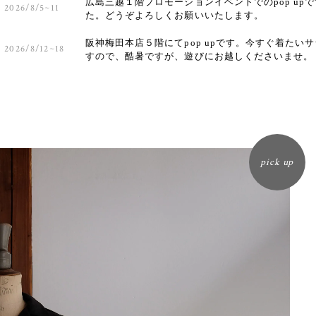
広島三越１階プロモーションイベントでのpop u
2026/8/5~11
た。どうぞよろしくお願いいたします。
阪神梅田本店５階にてpop upです。今すぐ着た
2026/8/12~18
すので、酷暑ですが、遊びにお越しくださいませ。
pick up