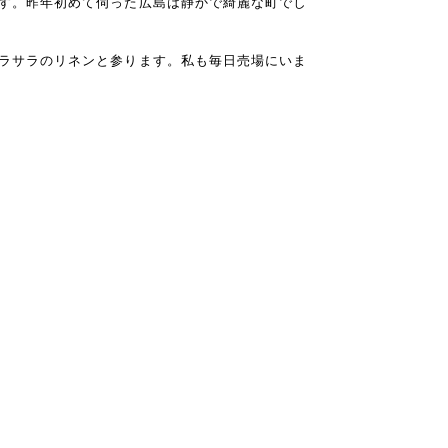
pです。昨年初めて伺った広島は静かで綺麗な町でし
いサラサラのリネンと参ります。私も毎日売場にいま